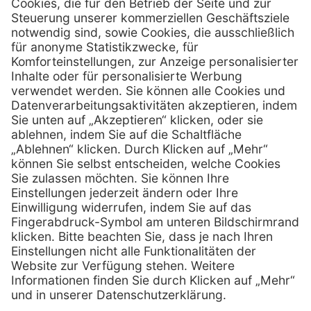
Schönbrunner Straße 297
A-1120 Wien
01 / 718 19 61 99
Telefon:
01 / 718 19 61 23
Telefax:
info @ henryscheinmed.at
E-Mail:
Services
Hilfe
Vorteile
FAQs
Eigenmarke
Kontakt
Leasing
Außendienst
Technischer Service
Lob & Kritik
Kataloge / Downloads
Retoure anmelden
Zertifikat
Rechtliches
Impressum