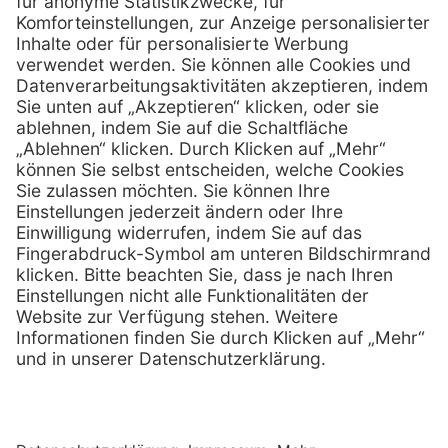
01 / 718 19 61 99
Telefon:
01 / 718 19 61 23
Telefax:
info @ henryscheinmed.at
E-Mail:
Services
Hilfe
Vorteile
FAQs
Eigenmarke
Kontakt
Leasing
Außendienst
Technischer Service
Lob & Kritik
Kataloge / Downloads
Retoure anmelden
Zertifikat
Rechtliches
Impressum
Datenschutz
AGB