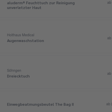
aluderm® Feuchttuch zur Reinigung
a
unverletzter Haut
Holthaus Medical
a
Augenwaschstation
Söhngen
a
Dreiecktuch
Einwegbeatmungsbeutel The Bag II
ab