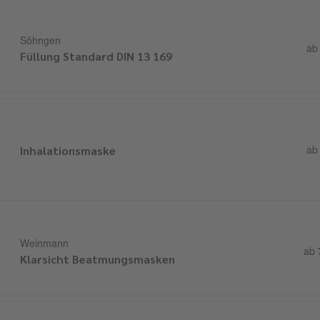
Söhngen
a
Füllung Standard DIN 13 169
Inhalationsmaske
a
Weinmann
ab
Klarsicht Beatmungsmasken