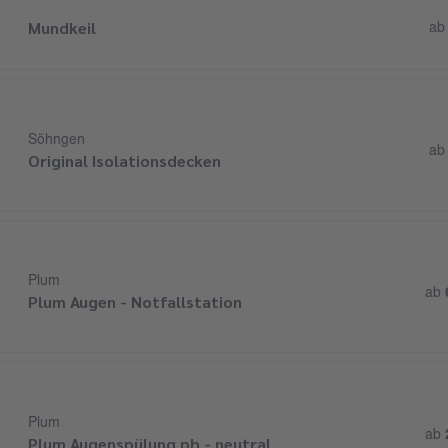
Mundkeil
a
Söhngen
a
Original Isolationsdecken
Plum
ab
Plum Augen - Notfallstation
Plum
ab
Plum Augenspülung ph - neutral