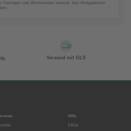
vor Feiertagen oder Wochenenden versandt. Kein Rückgaberecht
ikeln.
ug,
Versand mit GLS
ervices
Hilfe
orteile
FAQs