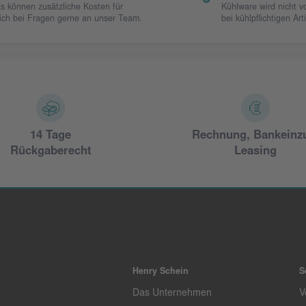
Es können zusätzliche Kosten für
Kühlware wird nicht 
 sich bei Fragen gerne an unser Team.
bei kühlpflichtigen Art
14 Tage
Rechnung, Bankeinz
Rückgaberecht
Leasing
Henry Schein
S
Das Unternehmen
V