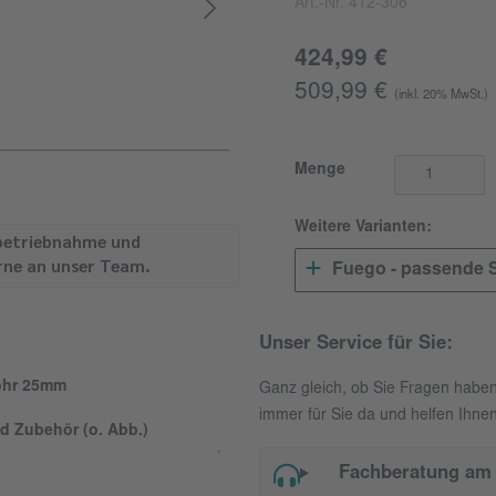
Art.-Nr. 412-306
424,99 €
509,99 €
(inkl. 20% MwSt.)
Menge
Weitere Varianten:
Inbetriebnahme und
erne an unser Team.
Fuego - passende S
Unser Service für Sie:
Rohr 25mm
Ganz gleich, ob Sie Fragen habe
immer für Sie da und helfen Ihnen
d Zubehör (o. Abb.)
Fachberatung am 