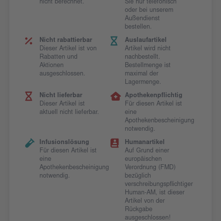
nicht berechnet.
Sie nur telefonisch
oder bei unserem
Außendienst
bestellen.
Nicht rabattierbar
Auslaufartikel
Dieser Artikel ist von
Artikel wird nicht
Rabatten und
nachbestellt.
Aktionen
Bestellmenge ist
ausgeschlossen.
maximal der
Lagermenge.
Nicht lieferbar
Apothekenpflichtig
Dieser Artikel ist
Für diesen Artikel ist
aktuell nicht lieferbar.
eine
Apothekenbescheinigung
notwendig.
Infusionslösung
Humanartikel
Für diesen Artikel ist
Auf Grund einer
eine
europäischen
Apothekenbescheinigung
Verordnung (FMD)
notwendig.
bezüglich
verschreibungspflichtiger
Human-AM, ist dieser
Artikel von der
Rückgabe
ausgeschlossen!