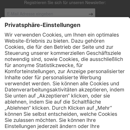
Registrieren Sie sich für unseren Newsletter:
Kontakt
Henry Schein Medical Austria GmbH
Schönbrunner Straße 297
A-1120 Wien
01 / 718 19 61 99
Telefon:
01 / 718 19 61 23
Telefax:
info @ henryscheinmed.at
E-Mail:
Services
Hilfe
Vorteile
FAQs
Eigenmarke
Kontakt