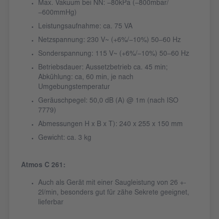
Max. Vakuum bei NN: −80kPa (−800mbar/
−600mmHg)
Leistungsaufnahme: ca. 75 VA
Netzspannung: 230 V~ (+6%/−10%) 50‒60 Hz
Sonderspannung: 115 V~ (+6%/−10%) 50‒60 Hz
Betriebsdauer: Aussetzbetrieb ca. 45 min;
Abkühlung: ca, 60 min, je nach
Umgebungstemperatur
Geräuschpegel: 50,0 dB (A) @ 1m (nach ISO
7779)
Abmessungen H x B x T): 240 x 255 x 150 mm
Gewicht: ca. 3 kg
Atmos C 261:
Auch als Gerät mit einer Saugleistung von 26 +-
2l/min, besonders gut für zähe Sekrete geeignet,
lieferbar