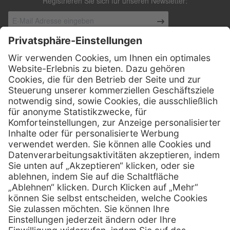
Registrieren Sie sich für unseren Newsletter:
Kontakt
Henry Schein Medical Austria GmbH
Schönbrunner Straße 297
A-1120 Wien
01 / 718 19 61 99
Telefon:
01 / 718 19 61 23
Telefax:
info @ henryscheinmed.at
E-Mail:
Services
Hilfe
Vorteile
FAQs
Eigenmarke
Kontakt